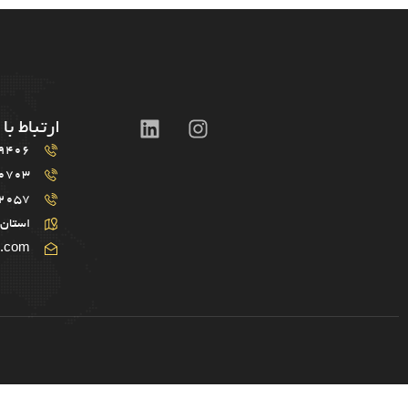
ارتباط با 
9406
0703
2057
استان 
r.com