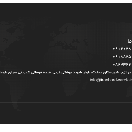
ما
0912068
0918865
0864322
مرکزی، شهرستان محلات، بلوار شهید بهشتی غربی، طبقه فوقانی شیرینی سرای بلوط
info@iranhardwarefai