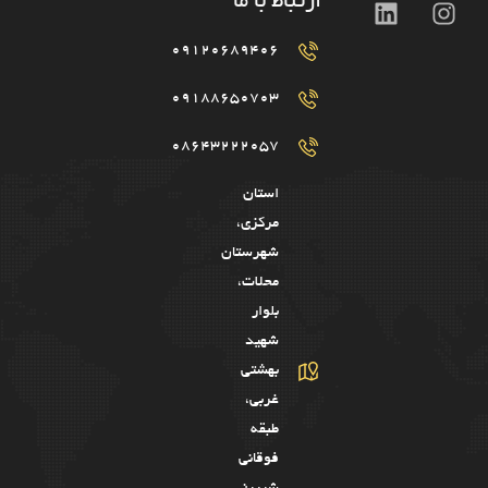
ارتباط با ما
09120689406
09188650703
08643222057
استان
مرکزی،
شهرستان
محلات،
بلوار
شهید
بهشتی
غربی،
طبقه
فوقانی