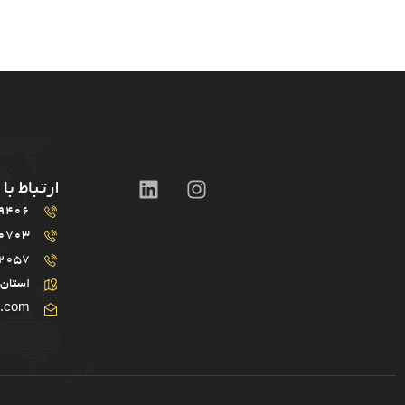
ارتباط با 
9406
0703
2057
استان 
r.com