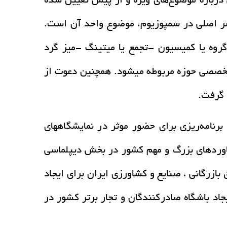
درباره موضوع‌های ویژه و از پیش تعیین شده
نصر اصلی در سمپوزیوم، موضوع واحد آن است.
وه یا کمیسیون -تجمع یا میتینگ -میز گرد
خصصی حوزه مربوطه میشود. همچنین دعوت از
 گرفت.
رنامه‌ريزي براي حضور موثر در نمايشگاههاي
ستاوردهاي بزرگ و مهم کشور در بخش ديپلماسي
بازرگاني ، صنايع و کشاورزي ايران براي ايجاد
 باشگاه صادرکنندگان و تجار برتر کشور در