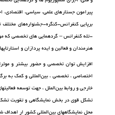
و فنی، اجرای سمپوزیوم ها و گردهمآیی تخصصی
پیرامون جستارهای علمی، سیاسی، اقتصادی، اج
برپایی کنفرانس-کنگره-جشنواره‌های مختلف 
-تله کنفرانس – گردهمایی های تخصصی که مو
هنرمندان و فعالین و ایده پردازان و استارتاپ
افزايش توان تخصصي و حضور بيشتر و موثرتر د
اختصاصي ، تخصصي ، بين‌المللي و کمک به برگز
خارجي و روابط بين‌الملل ، جهت توسعه فعاليتها
تشکل قوي در بخش نمايشگاهي و تقويت تشکلها
محل نمايشگاههاي بين‌المللي کشور ار اهداف 