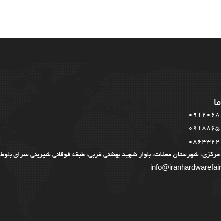
ما
0912068
0918865
0864322
مرکزی، شهرستان محلات، بلوار شهید بهشتی غربی، طبقه فوقانی شیرینی سرای بلوط
info@iranhardwarefai