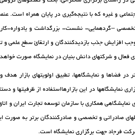
 در راستای برگزاری سخنرانی، بحث و گفتگوهای گروهی 
تماعی و غیره که با نتیجه‌گیری در پایان همراه است. ع
تخصصی –گردهمایی- نشست- بزرگداشت و یادواره-کارگر
جب افزایش جذب بازدیدکنندگان و ارتقائ سطح علمی و ت
های فعال و شرکتهای دانش بنیان در نمایشگاه صورت خواهد
ر فضاها و نمايشگاهها، تطبيق اولويتهاي بازار هدف و ب
اري نمايشگاهها در اين بازارهااستفاده از ظرفيتها و د
ي نمايشگاهي همکاري با سازمان توسعه تجارت ايران و اتاق 
ي صادراتي و تخصصي و صادرکنندگان برتر به صورت ايجاد
شرکت فرجاد جهت برگزاری نمایشگاه است.