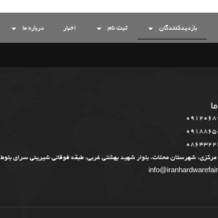
بازدیدکنندگان
ثبت نام
اخبار
درباره ما
ما
0912068
0918865
0864322
مرکزی، شهرستان محلات، بلوار شهید بهشتی غربی، طبقه فوقانی شیرینی سرای بلوط
info@iranhardwarefai