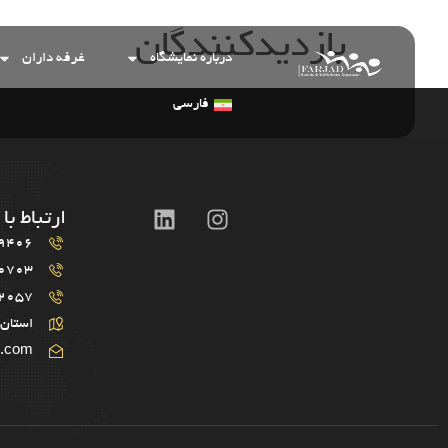
بازدیدکنندگان
درباره نمایشگاه
غرفه داران
فارسی
ارتباط با 
9406
0703
2057
استان 
r.com